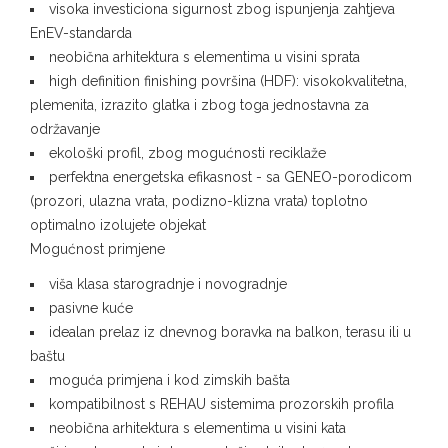
visoka investiciona sigurnost zbog ispunjenja zahtjeva
EnEV-standarda
neobična arhitektura s elementima u visini sprata
high definition finishing površina (HDF): visokokvalitetna,
plemenita, izrazito glatka i zbog toga jednostavna za
održavanje
ekološki profil, zbog mogućnosti reciklaže
perfektna energetska efikasnost - sa GENEO-porodicom
(prozori, ulazna vrata, podizno-klizna vrata) toplotno
optimalno izolujete objekat
Mogućnost primjene
viša klasa starogradnje i novogradnje
pasivne kuće
idealan prelaz iz dnevnog boravka na balkon, terasu ili u
baštu
moguća primjena i kod zimskih bašta
kompatibilnost s REHAU sistemima prozorskih profila
neobična arhitektura s elementima u visini kata