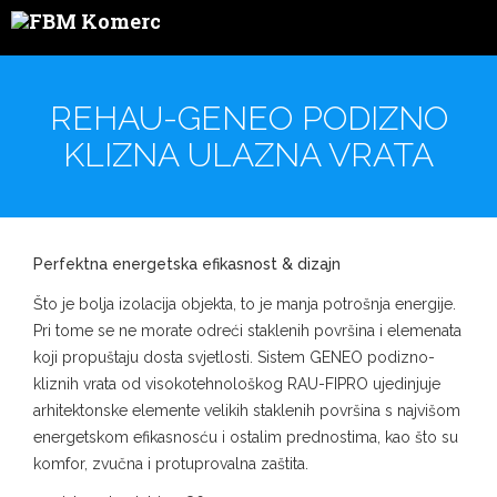
REHAU-GENEO PODIZNO
KLIZNA ULAZNA VRATA
Perfektna energetska efikasnost & dizajn
Što je bolja izolacija objekta, to je manja potrošnja energije.
Pri tome se ne morate odreći staklenih površina i elemenata
koji propuštaju dosta svjetlosti. Sistem GENEO podizno-
kliznih vrata od visokotehnološkog RAU-FIPRO ujedinjuje
arhitektonske elemente velikih staklenih površina s najvišom
energetskom efikasnosću i ostalim prednostima, kao što su
komfor, zvučna i protuprovalna zaštita.