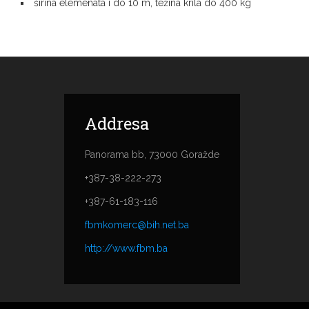
širina elemenata i do 10 m, težina krila do 400 kg
Addresa
Panorama bb, 73000 Goražde
+387-38-222-273
+387-61-183-116
fbmkomerc@bih.net.ba
http://www.fbm.ba