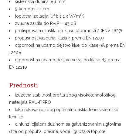
sistemska dubina: 86 mm
5-komorni sistem
toplotna izolacija: Uf bis 1,3 W/m²K
zvučna zaštita do Rw,P = 43 dB
protivprovalna zaštita do klase otpornosti 2 (ENV 1627)
propusnost vazduha: klasa 4 prema EN 12207
otpornost na udarno dejstvo kiše: do klase 9A prema EN
12208
otpornost na udarno dejstvo vetra: do klase B3 prema
EN 12210
Prednosti
izuzetna stabilnost profila zbog visokotehnološkog
materijala RAU-FIPRO
lako rukovanje zbog optimalno usklađene sistemske
tehnike
dihtunzi cijelom dužinom sa galvanizovanim uglovima
štite od propuha, prašine, vode i gubitaka toplote