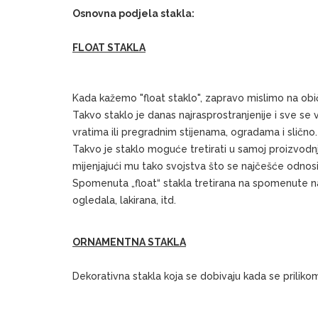
Osnovna podjela stakla:
FLOAT STAKLA
Kada kažemo "float staklo", zapravo mislimo na ob
Takvo staklo je danas najrasprostranjenije i sve se v
vratima ili pregradnim stijenama, ogradama i slično.
Takvo je staklo moguće tretirati u samoj proizvodnji
mijenjajući mu tako svojstva što se najčešće odnosi 
Spomenuta „float“ stakla tretirana na spomenute nači
ogledala, lakirana, itd.
ORNAMENTNA STAKLA
Dekorativna stakla koja se dobivaju kada se priliko