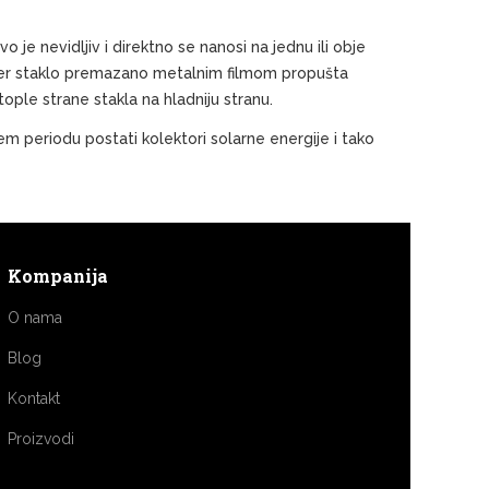
je nevidljiv i direktno se nanosi na jednu ili obje
, jer staklo premazano metalnim filmom propušta
tople strane stakla na hladniju stranu.
em periodu postati kolektori solarne energije i tako
Kompanija
O nama
Blog
Kontakt
Proizvodi