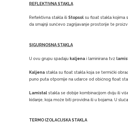
REFLEKTIVNA STAKLA
Reflektivna stakla ili
Stopsol
su float stakla kojima
da smajnji sunčevo zagrijavanje prostorije te proiz
SIGURNOSNA STAKLA
U ovu grupu spadaju
kaljena
i laminirana tvz
lamis
Kaljena
stakla su float stakla koja se termički ob
puno puta otpornije na udarce od obićnog float sta
Lamistal
stakla se dobije kombinacijom dviju ili viš
kidanje, koja može biti providna ili u bojama. U sluč
TERMO IZOLACIJSKA STAKLA