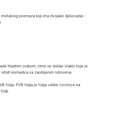
og metalnog premaza koji ima dvojako djelovanje -
o.
lade hladnim zrakom, čime se dobije staklo koje je
u sitnih komadića sa zaobljenim rubovima.
folija. PVB folija je folija velike čvrstoće na
oliji.