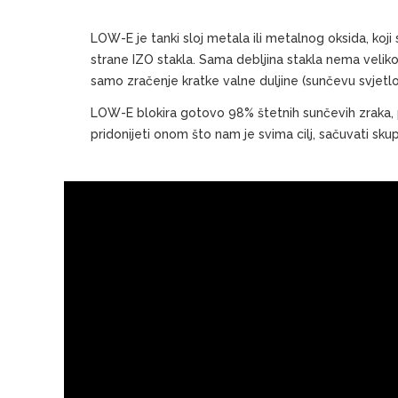
LOW-E je tanki sloj metala ili metalnog oksida, koji
strane IZO stakla. Sama debljina stakla nema velik
samo zračenje kratke valne duljine (sunčevu svjetlos
LOW-E blokira gotovo 98% štetnih sunčevih zraka, pa 
pridonijeti onom što nam je svima cilj, sačuvati sku