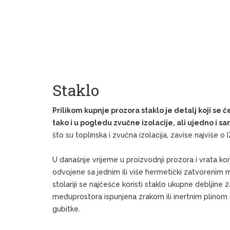
Staklo
Prilikom kupnje prozora staklo je detalj koji se 
tako i u pogledu zvučne izolacije, ali ujedno i 
što su toplinska i zvučna izolacija, zavise najviše 
U današnje vrijeme u proizvodnji prozora i vrata kori
odvojene sa jednim ili više hermetički zatvorenim 
stolariji se najčešće koristi staklo ukupne debljine 
međuprostora ispunjena zrakom ili inertnim plinom 
gubitke.