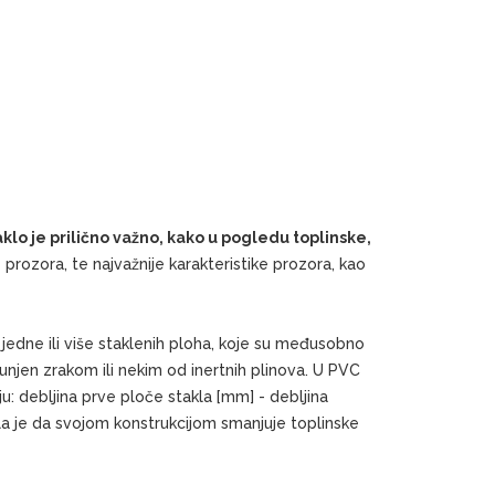
klo je prilično važno, kako u pogledu toplinske,
e prozora, te najvažnije karakteristike prozora, kao
od jedne ili više staklenih ploha, koje su međusobno
njen zrakom ili nekim od inertnih plinova. U PVC
ju: debljina prve ploče stakla [mm] - debljina
la je da svojom konstrukcijom smanjuje toplinske