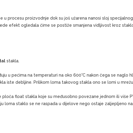
 se u procesu proizvodnje dok su još užarena nanosi sloj specijaln
vede efekt ogledala čime se postiže smanjena vidljivost kroz stakl
tal
stakla.
rađuju u pećima na temperaturi na oko 600°C nakon čega se naglo h
kla iste debljine. Prilikom loma takovog stakla ono se lomi u mrež
e ploča float stakla koje su međusobno povezane jednom ili više PVB 
aju loma staklo se ne raspada u dijelove nego ostaje zaljepljeno na f