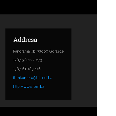
Addresa
Panorama bb, 73000 Goražde
+387-38-222-273
+387-61-183-116
fbmkomerc@bih.net.ba
http://www.fbm.ba