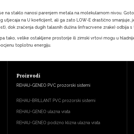
 se na staklo nanosi parenjem metala na molekularnom nivou. Gotovo 
og utjecaja na U koeficijent, ali ga zato LOW-E drastično smanjuje
t), dok zračenja dugih talasnih dužina (infracrvene zrake) odbija s 
tako, velike ostakljene prostorije ili zimski vrtovi mogu u hladnij
pocjenu toplotnu energiju.
Proizvodi
REHAU-GENEO PVC prozorski sistemi
REHAU-BRILLANT PVC prozorski sistemi
REHAU-GENEO ulazna vrata
REHAU-GENEO podizno klizna ulazna vrata