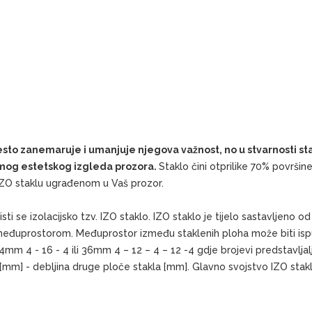
često zanemaruje i umanjuje njegova važnost, no u stvarnosti sta
samog estetskog izgleda prozora.
Staklo čini otprilike 70% površin
o IZO staklu ugrađenom u Vaš prozor.
sti se izolacijsko tzv. IZO staklo. IZO staklo je tijelo sastavljeno 
međuprostorom. Međuprostor između staklenih ploha može biti ispu
24mm 4 - 16 - 4 ili 36mm 4 – 12 – 4 – 12 -4 gdje brojevi predstavljal
[mm] - debljina druge ploče stakla [mm]. Glavno svojstvo IZO stak