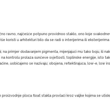
ično ravno, najčešće potpuno providnoo staklo, ono koje svakodnev
iše koristi u arhitekturi bilo da se radi o interijerima ili eksterij
, na primjer dodavanjem pigmenta, mijenjajući mu tako boju, ili nak
na kontrolu prolaza sunčeve svjetlosti, toplinske energije, isto tako
ne, uobičajeno se nazivaju; obojena, reflektirajuća, low-e, low iro
m proizvodnje ploča float stakla provlači kroz valjke kojima se uti