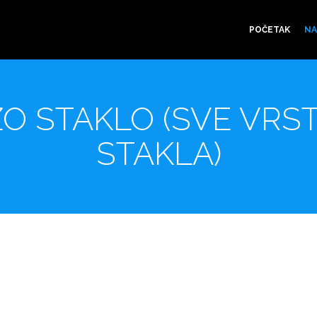
POČETAK
NA
ZO STAKLO (SVE VRS
STAKLA)