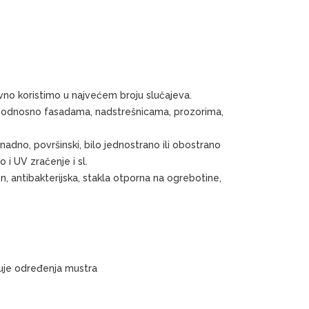
no koristimo u najvećem broju slučajeva.
erima odnosno fasadama, nadstrešnicama, prozorima,
nadno, površinski, bilo jednostrano ili obostrano
 i UV zračenje i sl.
n, antibakterijska, stakla otporna na ogrebotine,
skuje određenja mustra