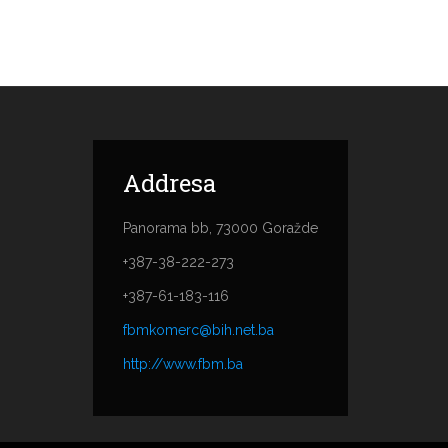
Addresa
Panorama bb, 73000 Goražde
+387-38-222-273
+387-61-183-116
fbmkomerc@bih.net.ba
http://www.fbm.ba