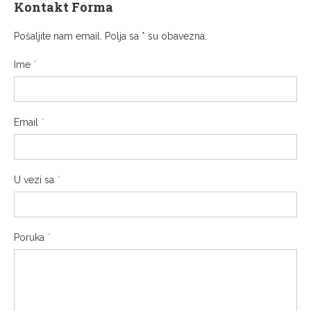
Kontakt Forma
Pošaljite nam email. Polja sa * su obavezna.
Ime
*
Email
*
U vezi sa
*
Poruka
*