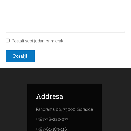
Poslati sebi jedan primjerak
Pošalji
Addresa
Panorama bb, 73000 Goražde
+387-38-222-273
+387-61-183-116